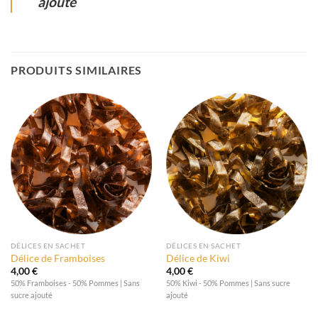
ajouté
PRODUITS SIMILAIRES
DÉLICES EN SACHET
DÉLICES EN SACHET
Délice de Framboises
Délice de Kiwi
4,00
€
4,00
€
50% Framboises - 50% Pommes | Sans
50% Kiwi - 50% Pommes | Sans sucre
sucre ajouté
ajouté